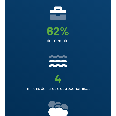
62
de réemploi
Titre
et
sous-
titre
4
millions de litres d'eau économisés