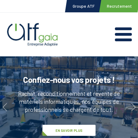
Topbar
Aller
Groupe ATF
Recrutement
au
Menu
contenu
principal
Main
naviga
Confiez-nous vos projets !
Entreprise adaptée
Rachat, reconditionnement et revente de
Notre philosophie est de placer l'individu au
matériels informatiques, nos équipes de
coeur des priorités de l'entreprise.
professionnels se chargent de tout.
EN SAVOIR PLUS
EN SAVOIR PLUS