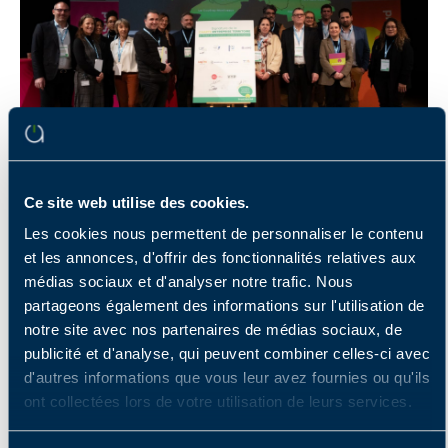
Responsabilité sociétale
Ce site web utilise des cookies.
25 février 2026
Les cookies nous permettent de personnaliser le contenu
ATF Gaia signe la Charte Entreprises–
et les annonces, d'offrir des fonctionnalités relatives aux
Territoire de Grand Paris Sud et renforce
médias sociaux et d'analyser notre trafic. Nous
son engagement RSE local 🌱
partageons également des informations sur l'utilisation de
Notre Entreprise Adaptée ATF Gaia franchit une nouvelle
notre site avec nos partenaires de médias sociaux, de
étape dans sa stratégie RSE en signant la Charte
publicité et d'analyse, qui peuvent combiner celles-ci avec
Entreprises–Territoire portée par Grand Paris Sud.Aux
d'autres informations que vous leur avez fournies ou qu'ils
côtés de…
ont collectées lors de votre utilisation de leurs services.
LIRE LA SUITE