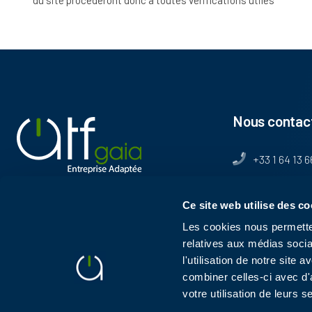
du site procéderont donc à toutes vérifications utiles
Nous contac
+33 1 64 13 6
contact@atf
Ce site web utilise des co
564 rue de la
Les cookies nous permetten
77550 Moissy-Cr
relatives aux médias socia
l'utilisation de notre site
combiner celles-ci avec d'
votre utilisation de leurs s